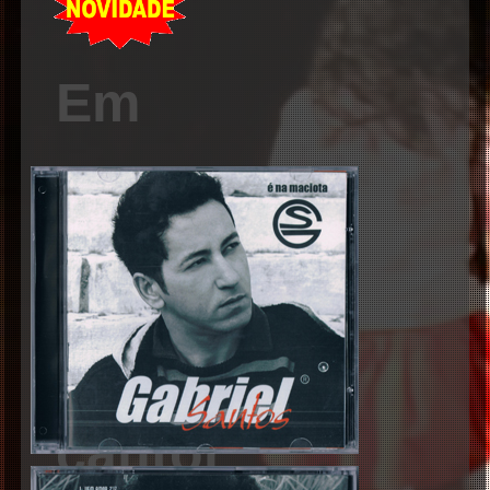
Em
breve
novidades
do
cantor