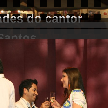
ades do ca
 Santos
e Fãns