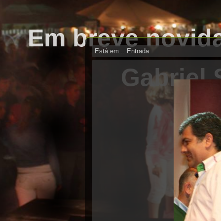
reve novid
Está em...
Entrada
Gabriel
Clube d